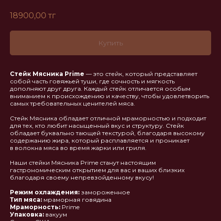
18900,00
тг
Купить
Стейк Мясника Prime
— это стейк, который представляет
собой часть говяжьей туши, где сочность и мягкость
дополняют друг друга. Каждый стейк отличается особым
вниманием к происхождению и качеству, чтобы удовлетворить
самых требовательных ценителей мяса.
Стейк Мясника обладает отличной мраморностью и подходит
для тех, кто любит насыщенный вкус и структуру. Стейк
обладает буквально тающей текстурой, благодаря высокому
содержанию жира, который расплавляется и проникает
в волокна мяса во время жарки или гриля.
Наши стейки Мясника Prime станут настоящим
гастрономическим открытием для вас и ваших близких
благодаря своему непревзойденному вкусу!
Режим охлаждения:
замороженное
Тип мяса:
мраморная говядина
Мраморность:
Prime
Упаковка:
вакуум